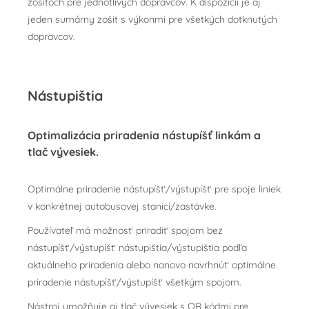
zošitoch pre jednotlivých dopravcov. K dispozícii je aj
jeden sumárny zošit s výkonmi pre všetkých dotknutých
dopravcov.
Nástupištia
Optimalizácia priradenia nástupíšť linkám a
tlač vývesiek.
Optimálne priradenie nástupíšť/výstupíšť pre spoje liniek
v konkrétnej autobusovej stanici/zastávke.
Používateľ má možnosť priradiť spojom bez
nástupíšť/výstupíšť nástupištia/výstupištia podľa
aktuálneho priradenia alebo nanovo navrhnúť optimálne
priradenie nástupíšť/výstupíšť všetkým spojom.
Nástroj umožňuje aj tlač vývesiek s QR kódmi pre